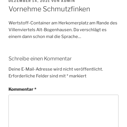
VERÖFFENTLICHT
DEZEMBER 14, 2021
VON
ADMIN
AM
Vornehme Schmutzfinken
Wertstoff-Container am Herkomerplatz am Rande des
Villenviertels Alt-Bogenhausen. Da verschlägt es
einem dann schon mal die Sprache…
Schreibe einen Kommentar
Deine E-Mail-Adresse wird nicht veröffentlicht.
Erforderliche Felder sind mit
*
markiert
Kommentar
*