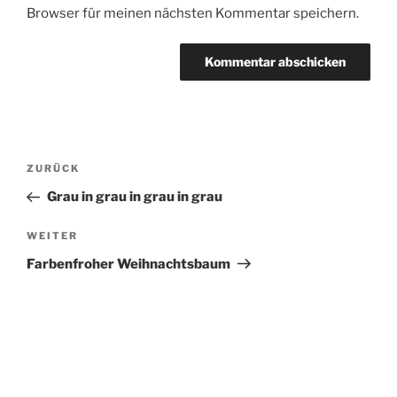
Browser für meinen nächsten Kommentar speichern.
Beitragsnavigation
Vorheriger
ZURÜCK
Beitrag
Grau in grau in grau in grau
Nächster
WEITER
Beitrag
Farbenfroher Weihnachtsbaum