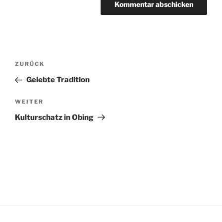
Beitragsnavigation
Vorheriger
ZURÜCK
Beitrag
Gelebte Tradition
Nächster
WEITER
Beitrag
Kulturschatz in Obing