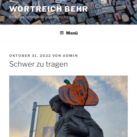
Zum
WORTREICH BEHR
Inhalt
Ihre Textschmiede aus München.
springen
Menü
VERÖFFENTLICHT
OKTOBER 31, 2022
VON
ADMIN
AM
Schwer zu tragen