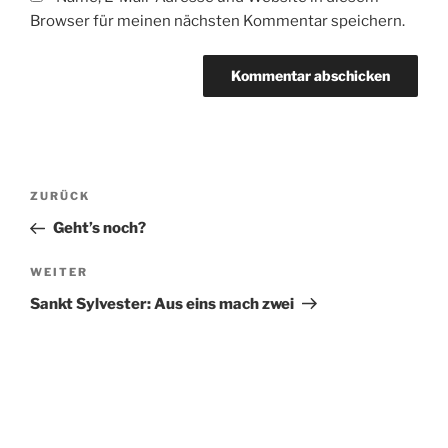
Browser für meinen nächsten Kommentar speichern.
Beitragsnavigation
Vorheriger
ZURÜCK
Beitrag
Geht’s noch?
Nächster
WEITER
Beitrag
Sankt Sylvester: Aus eins mach zwei