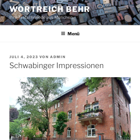
Zum
WORTREICH BEHR
Inhalt
Ihre Textschmiede aus München.
springen
Menü
VERÖFFENTLICHT
JULI 4, 2023
VON
ADMIN
AM
Schwabinger Impressionen