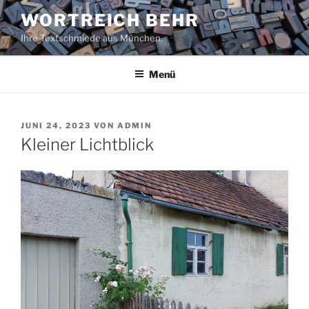
Zum
WORTREICH BEHR
Inhalt
Ihre Textschmiede aus München.
springen
Menü
VERÖFFENTLICHT
JUNI 24, 2023
VON
ADMIN
AM
Kleiner Lichtblick