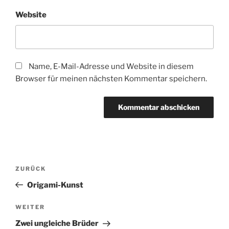
Website
Name, E-Mail-Adresse und Website in diesem
Browser für meinen nächsten Kommentar speichern.
Beitragsnavigation
Vorheriger
ZURÜCK
Beitrag
Origami-Kunst
Nächster
WEITER
Beitrag
Zwei ungleiche Brüder