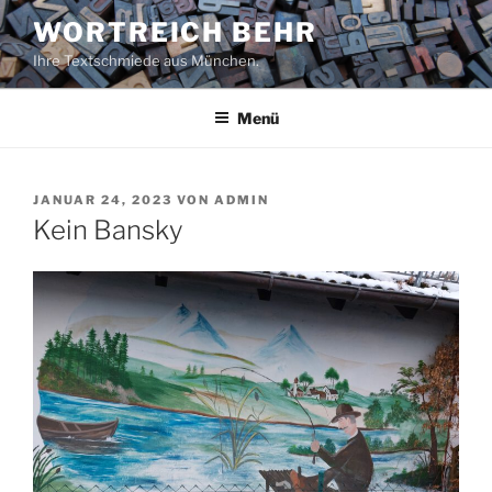
Zum
WORTREICH BEHR
Inhalt
Ihre Textschmiede aus München.
springen
Menü
VERÖFFENTLICHT
JANUAR 24, 2023
VON
ADMIN
AM
Kein Bansky