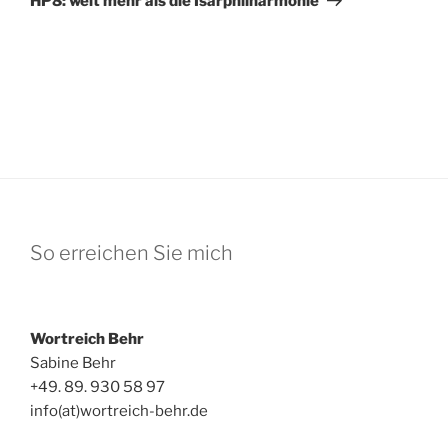
HP8: weit mehr als die Isarphilharmonie
So erreichen Sie mich
Wortreich Behr
Sabine Behr
+49. 89. 930 58 97
info(at)wortreich-behr.de