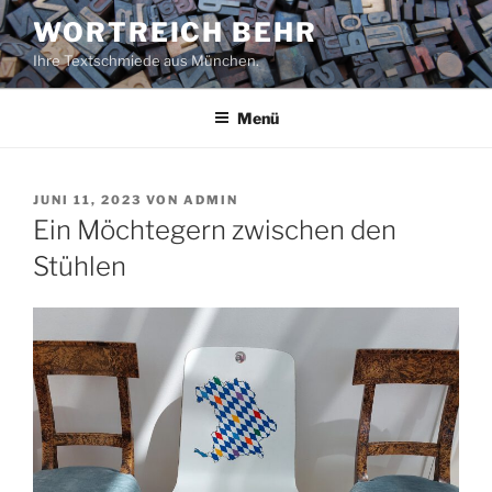
Zum
WORTREICH BEHR
Inhalt
Ihre Textschmiede aus München.
springen
Menü
VERÖFFENTLICHT
JUNI 11, 2023
VON
ADMIN
AM
Ein Möchtegern zwischen den
Stühlen